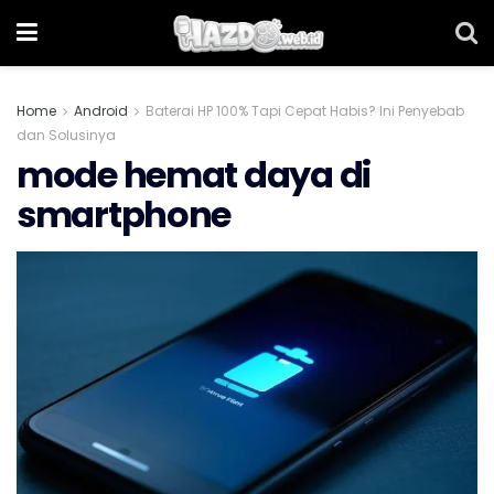
Home
Android
Baterai HP 100% Tapi Cepat Habis? Ini Penyebab
dan Solusinya
mode hemat daya di
smartphone