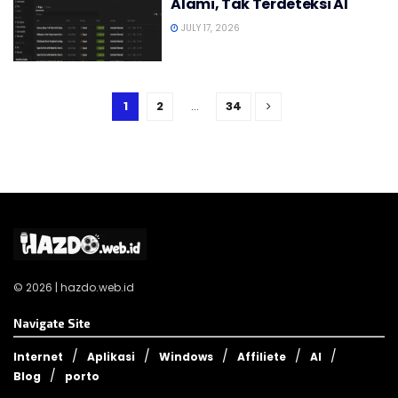
Alami, Tak Terdeteksi AI
JULY 17, 2026
1
2
…
34
© 2026 | hazdo.web.id
Navigate Site
Internet
Aplikasi
Windows
Affiliete
AI
Blog
porto