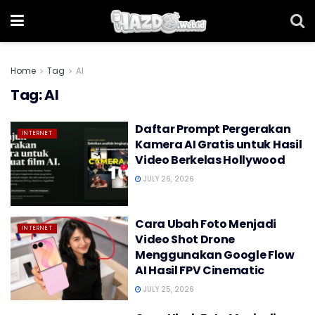
Home
Tag
AI
Tag:
AI
Daftar Prompt Pergerakan
INTERNET
Kamera AI Gratis untuk Hasil
Video Berkelas Hollywood
JULY 26, 2026
Cara Ubah Foto Menjadi
INTERNET
Video Shot Drone
Menggunakan Google Flow
AI Hasil FPV Cinematic
JULY 25, 2026