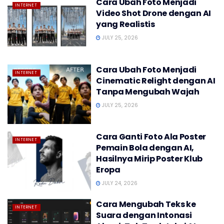
Cara Ubah Foto Menjadi
INTERNET
Video Shot Drone dengan AI
yang Realistis
JULY 25, 2026
Cara Ubah Foto Menjadi
INTERNET
Cinematic Relight dengan AI
Tanpa Mengubah Wajah
JULY 25, 2026
Cara Ganti Foto Ala Poster
INTERNET
Pemain Bola dengan AI,
Hasilnya Mirip Poster Klub
Eropa
JULY 24, 2026
Cara Mengubah Teks ke
INTERNET
Suara dengan Intonasi