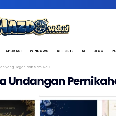
APLIKASI
WINDOWS
AFFILIETE
AI
BLOG
P
han yang Elegan dan Memukau
a Undangan Pernikah