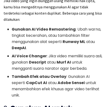
Jika video yang ingin diunggah ulang memiliki hak cipta,
kamu bisa mengeditnya menggunakan AI agar tidak
terdeteksi sebagai konten duplikat. Beberapa cara yang bisa
dilakukan:
Gunakan AI Video Remastering
: Ubah warna,
tingkat kecerahan, atau tambahkan filter
menggunakan alat seperti
Runway ML
atau
DeepAI
.
AI Voice Changer
: Jika video memiliki suara asli,
gunakan
Descript
atau
Murf AI
untuk
mengganti suara narator agar berbeda.
Tambah Efek atau Overlay
: Gunakan AI
seperti
CapCut AI
atau
Adobe Sensei
untuk
menambahkan efek khusus agar video terlihat
unik.