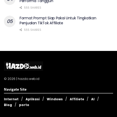
Performa Tangguh
555 SHARES
Format Prompt Siap Pakai Untuk Tingkatkan
Penjualan TikTok Affiliate
555 SHARES
© 2026 | hazdo.web.id
Navigate Site
Internet
Aplikasi
Windows
Affiliete
AI
Blog
porto