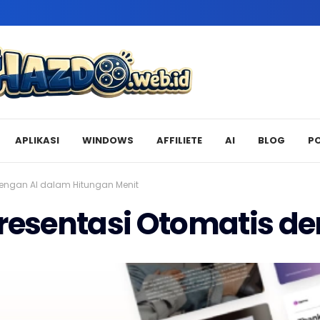
APLIKASI
WINDOWS
AFFILIETE
AI
BLOG
P
engan AI dalam Hitungan Menit
esentasi Otomatis de