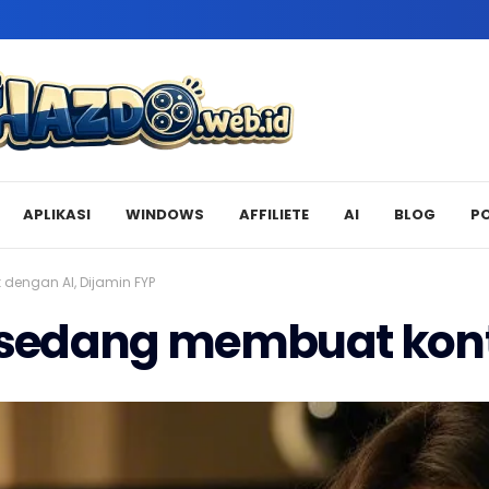
APLIKASI
WINDOWS
AFFILIETE
AI
BLOG
P
dengan AI, Dijamin FYP
 sedang membuat kont