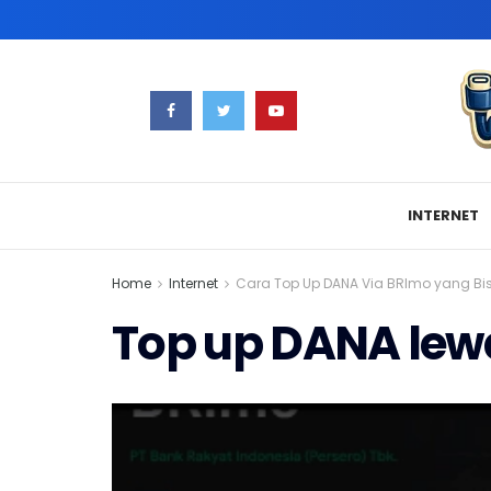
INTERNET
Home
Internet
Cara Top Up DANA Via BRImo yang Bi
Top up DANA lew