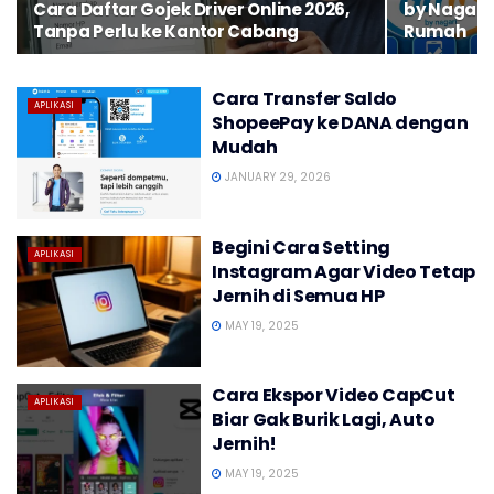
Cara Daftar Gojek Driver Online 2026,
by Nagari,
Tanpa Perlu ke Kantor Cabang
Rumah
Cara Transfer Saldo
APLIKASI
ShopeePay ke DANA dengan
Mudah
JANUARY 29, 2026
Begini Cara Setting
APLIKASI
Instagram Agar Video Tetap
Jernih di Semua HP
MAY 19, 2025
Cara Ekspor Video CapCut
APLIKASI
Biar Gak Burik Lagi, Auto
Jernih!
MAY 19, 2025