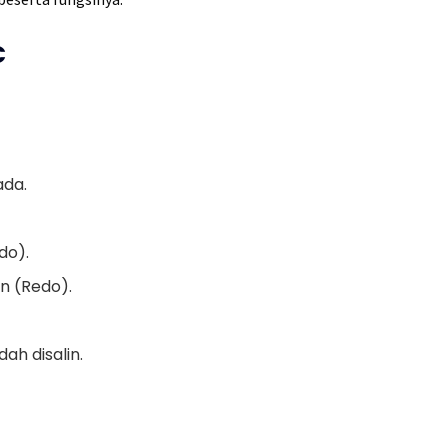
C
ada.
do).
an (Redo).
h disalin.
.
.