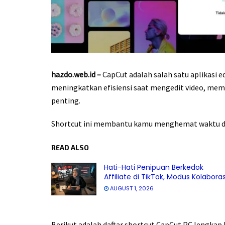
hazdo.web.id –
CapCut adalah salah satu aplikasi e
meningkatkan efisiensi saat mengedit video, mem
penting.
Shortcut ini membantu kamu menghemat waktu dan
READ ALSO
Hati-Hati Penipuan Berkedok
Affiliate di TikTok, Modus Kolaboras
AUGUST 1, 2026
Berikut adalah daftar shortcut CapCut PC lengkap 