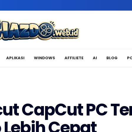
APLIKASI
WINDOWS
AFFILIETE
AI
BLOG
P
cut CapCut PC Te
o Lebih Cepat