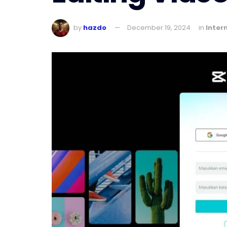
by
hazdo
December 19, 2024
in
Inter