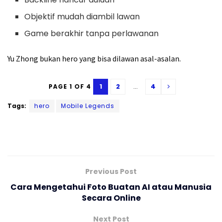
Objektif mudah diambil lawan
Game berakhir tanpa perlawanan
Yu Zhong bukan hero yang bisa dilawan asal-asalan.
1
2
...
4
PAGE 1 OF 4
Tags:
hero
Mobile Legends
Previous Post
Cara Mengetahui Foto Buatan AI atau Manusia
Secara Online
Next Post