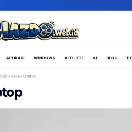
APLIKASI
WINDOWS
AFFILIETE
AI
BLOG
P
t dan Selalu Optimal
ptop