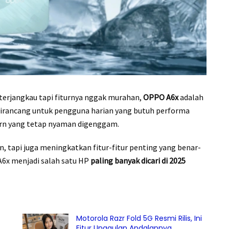
terjangkau tapi fiturnya nggak murahan,
OPPO A6x
adalah
i dirancang untuk pengguna harian yang butuh performa
dern yang tetap nyaman digenggam.
, tapi juga meningkatkan fitur-fitur penting yang benar-
A6x menjadi salah satu HP
paling banyak dicari di 2025
Motorola Razr Fold 5G Resmi Rilis, Ini
Fitur Unggulan Andalannya