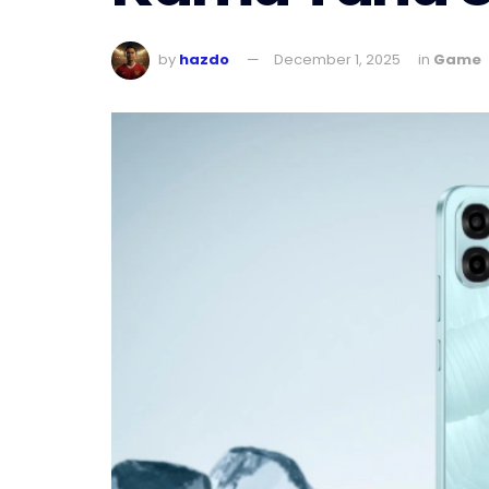
by
hazdo
December 1, 2025
in
Game