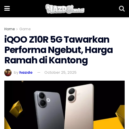
Home
Game
iQOO Z10R 5G Tawarkan
Performa Ngebut, Harga
Ramah di Kantong
by
hazdo
October 25, 2025