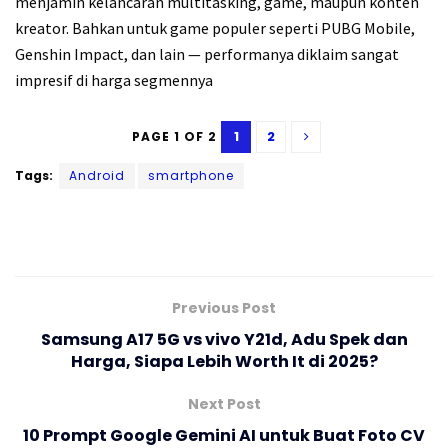
menjamin kelancaran multitasking, game, maupun konten
kreator. Bahkan untuk game populer seperti PUBG Mobile,
Genshin Impact, dan lain — performanya diklaim sangat
impresif di harga segmennya
1
2
PAGE 1 OF 2
Tags:
Android
smartphone
Previous Post
Samsung A17 5G vs vivo Y21d, Adu Spek dan
Harga, Siapa Lebih Worth It di 2025?
Next Post
10 Prompt Google Gemini AI untuk Buat Foto CV