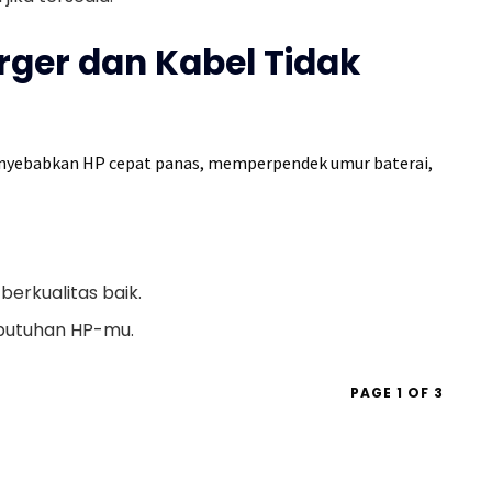
ger dan Kabel Tidak
 menyebabkan HP cepat panas, memperpendek umur baterai,
erkualitas baik.
ebutuhan HP-mu.
PAGE 1 OF 3