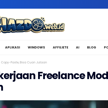
APLIKASI
WINDOWS
AFFILIETE
AI
BLOG
P
 Copy-Paste, Bisa Cuan Jutaan
erjaan Freelance Mod
n