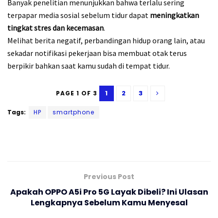
Banyak penelitian menunjukkan bahwa terlalu sering
terpapar media sosial sebelum tidur dapat
meningkatkan
tingkat stres dan kecemasan
.
Melihat berita negatif, perbandingan hidup orang lain, atau
sekadar notifikasi pekerjaan bisa membuat otak terus
berpikir bahkan saat kamu sudah di tempat tidur.
1
2
3
PAGE 1 OF 3
Tags:
HP
smartphone
Previous Post
Apakah OPPO A5i Pro 5G Layak Dibeli? Ini Ulasan
Lengkapnya Sebelum Kamu Menyesal