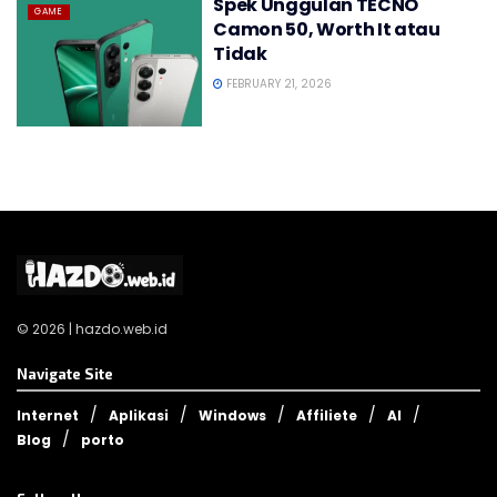
Spek Unggulan TECNO
GAME
Camon 50, Worth It atau
Tidak
FEBRUARY 21, 2026
© 2026 | hazdo.web.id
Navigate Site
Internet
Aplikasi
Windows
Affiliete
AI
Blog
porto