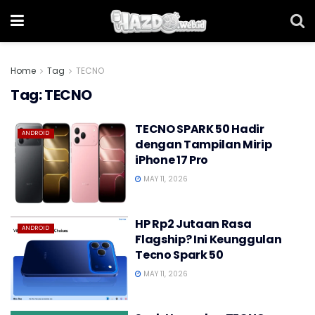
Home
Tag
TECNO
Tag:
TECNO
TECNO SPARK 50 Hadir
ANDROID
dengan Tampilan Mirip
iPhone 17 Pro
MAY 11, 2026
HP Rp2 Jutaan Rasa
ANDROID
Flagship? Ini Keunggulan
Tecno Spark 50
MAY 11, 2026