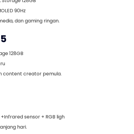
 Storage 128GB
MOLED 90Hz
media, dan gaming ringan.
15
rage 128GB
ru
 content creator pemula.
Infrared sensor + RGB ligh
njang hari.