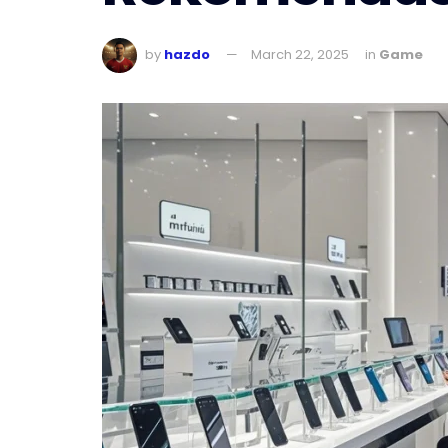
by
hazdo
March 22, 2025
in
Game