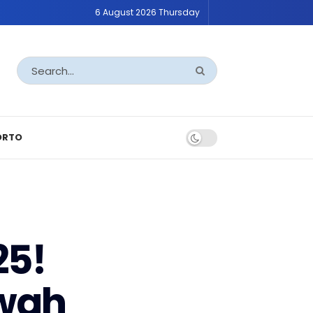
6 August 2026 Thursday
ORTO
25!
wah