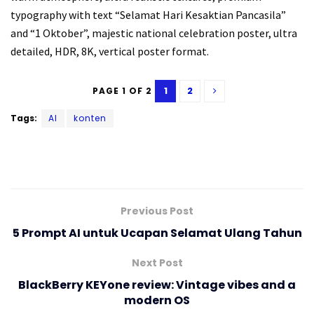
typography with text “Selamat Hari Kesaktian Pancasila”
and “1 Oktober”, majestic national celebration poster, ultra
detailed, HDR, 8K, vertical poster format.
1
2
PAGE 1 OF 2
Tags:
AI
konten
Previous Post
5 Prompt AI untuk Ucapan Selamat Ulang Tahun
Next Post
BlackBerry KEYone review: Vintage vibes and a
modern OS