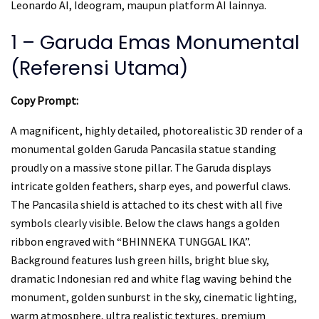
Leonardo AI, Ideogram, maupun platform AI lainnya.
1 – Garuda Emas Monumental
(Referensi Utama)
Copy Prompt:
A magnificent, highly detailed, photorealistic 3D render of a
monumental golden Garuda Pancasila statue standing
proudly on a massive stone pillar. The Garuda displays
intricate golden feathers, sharp eyes, and powerful claws.
The Pancasila shield is attached to its chest with all five
symbols clearly visible. Below the claws hangs a golden
ribbon engraved with “BHINNEKA TUNGGAL IKA”.
Background features lush green hills, bright blue sky,
dramatic Indonesian red and white flag waving behind the
monument, golden sunburst in the sky, cinematic lighting,
warm atmosphere, ultra realistic textures, premium