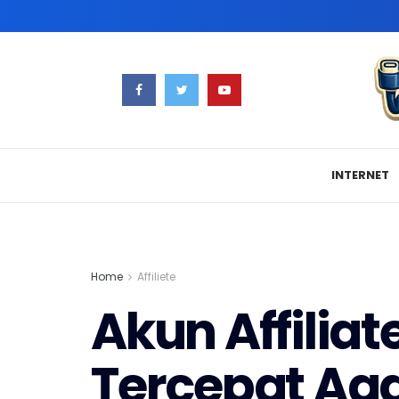
INTERNET
Home
Affiliete
Akun Affiliat
Tercepat Aga