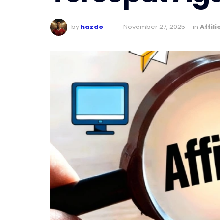
by
hazdo
November 27, 2025
in
Affili