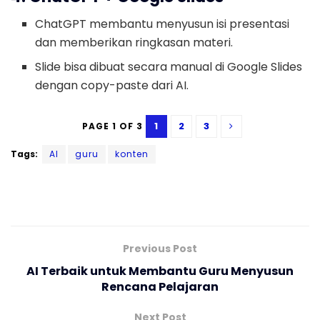
ChatGPT membantu menyusun isi presentasi
dan memberikan ringkasan materi.
Slide bisa dibuat secara manual di Google Slides
dengan copy-paste dari AI.
1
2
3
PAGE 1 OF 3
Tags:
AI
guru
konten
Previous Post
AI Terbaik untuk Membantu Guru Menyusun
Rencana Pelajaran
Next Post