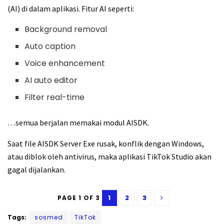
(AI) di dalam aplikasi. Fitur AI seperti:
Background removal
Auto caption
Voice enhancement
AI auto editor
Filter real-time
…semua berjalan memakai modul AISDK.
Saat file AISDK Server Exe rusak, konflik dengan Windows,
atau diblok oleh antivirus, maka aplikasi TikTok Studio akan
gagal dijalankan.
1
2
3
PAGE 1 OF 3
Tags:
sosmed
TikTok