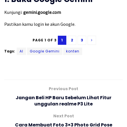
Kunjungi:
gemini.google.com
Pastikan kamu login ke akun Google.
1
2
3
PAGE 1 OF 3
Tags:
AI
Google Gemini
konten
Previous Post
Jangan Beli HP Baru Sebelum Lihat Fitur
unggulan realme P3 Lite
Next Post
Cara Membuat Foto 3×3 Photo Grid Pose