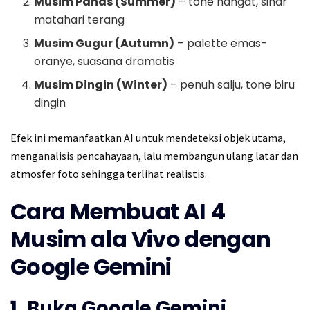
Musim Panas (Summer)
– tone hangat, sinar
matahari terang
Musim Gugur (Autumn)
– palette emas-
oranye, suasana dramatis
Musim Dingin (Winter)
– penuh salju, tone biru
dingin
Efek ini memanfaatkan AI untuk mendeteksi objek utama,
menganalisis pencahayaan, lalu membangun ulang latar dan
atmosfer foto sehingga terlihat realistis.
Cara Membuat AI 4
Musim ala Vivo dengan
Google Gemini
1. Buka Google Gemini