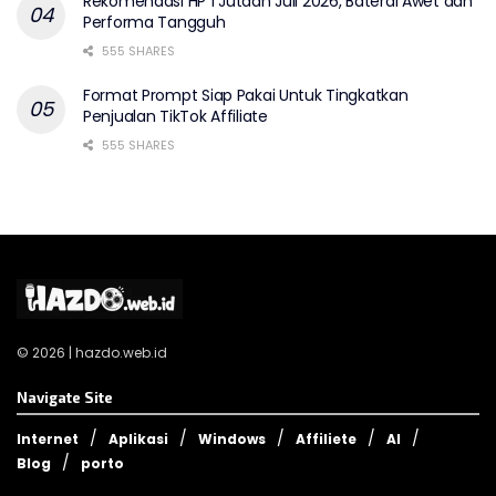
Rekomendasi HP 1 Jutaan Juli 2026, Baterai Awet dan
Performa Tangguh
555 SHARES
Format Prompt Siap Pakai Untuk Tingkatkan
Penjualan TikTok Affiliate
555 SHARES
© 2026 | hazdo.web.id
Navigate Site
Internet
Aplikasi
Windows
Affiliete
AI
Blog
porto