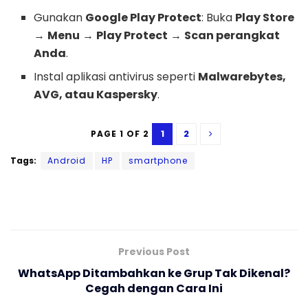
Gunakan
Google Play Protect
: Buka
Play Store
→
Menu
→
Play Protect
→
Scan perangkat
Anda
.
Instal aplikasi antivirus seperti
Malwarebytes,
AVG, atau Kaspersky
.
1
2
PAGE 1 OF 2
Tags:
Android
HP
smartphone
Previous Post
WhatsApp Ditambahkan ke Grup Tak Dikenal?
Cegah dengan Cara Ini