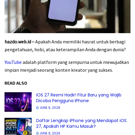
hazdo.web.id –
Apakah Anda memiliki hasrat untuk berbagi
pengetahuan, hobi, atau keterampilan Anda dengan dunia?
YouTube
adalah platform yang sempurna untuk mewujudkan
impian menjadi seorang konten kreator yang sukses.
READ ALSO
iOS 27 Resmi Hadir! Fitur Baru yang Wajib
Dicoba Pengguna iPhone
JUNE 9, 2026
Daftar Lengkap iPhone yang Mendapat iOS
27, Apakah HP Kamu Masuk?
JUNE 9, 2026