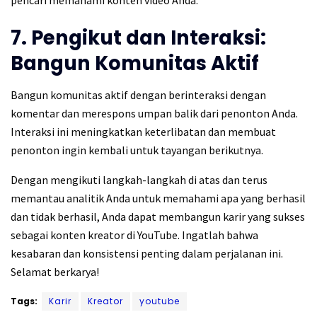
pencari memahami konten video Anda.
7. Pengikut dan Interaksi:
Bangun Komunitas Aktif
Bangun komunitas aktif dengan berinteraksi dengan
komentar dan merespons umpan balik dari penonton Anda.
Interaksi ini meningkatkan keterlibatan dan membuat
penonton ingin kembali untuk tayangan berikutnya.
Dengan mengikuti langkah-langkah di atas dan terus
memantau analitik Anda untuk memahami apa yang berhasil
dan tidak berhasil, Anda dapat membangun karir yang sukses
sebagai konten kreator di YouTube. Ingatlah bahwa
kesabaran dan konsistensi penting dalam perjalanan ini.
Selamat berkarya!
Tags:
Karir
Kreator
youtube