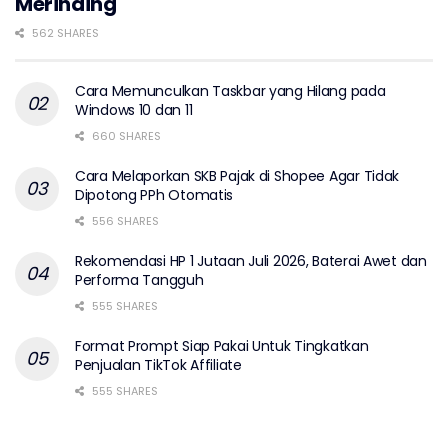
Merinding
562 SHARES
Cara Memunculkan Taskbar yang Hilang pada
Windows 10 dan 11
660 SHARES
Cara Melaporkan SKB Pajak di Shopee Agar Tidak
Dipotong PPh Otomatis
556 SHARES
Rekomendasi HP 1 Jutaan Juli 2026, Baterai Awet dan
Performa Tangguh
555 SHARES
Format Prompt Siap Pakai Untuk Tingkatkan
Penjualan TikTok Affiliate
555 SHARES