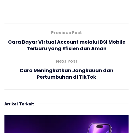
Previous Post
Cara Bayar Virtual Account melalui BSI Mobile
Terbaru yang Efisien dan Aman
Next Post
Cara Meningkatkan Jangkauan dan
Pertumbuhan di TikTok
Artikel Terkait