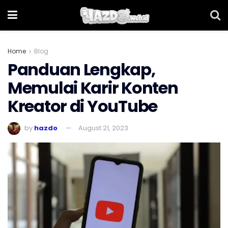
Home
Blog
Panduan Lengkap,
Memulai Karir Konten
Kreator di YouTube
by
hazdo
August 21, 2023