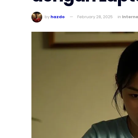
by
hazdo
February 28, 2025
in
Intern