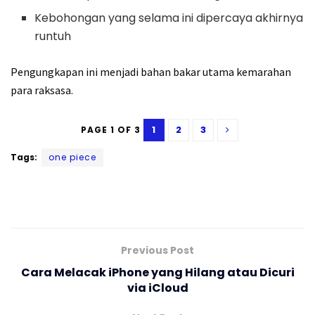
Kebohongan yang selama ini dipercaya akhirnya
runtuh
Pengungkapan ini menjadi bahan bakar utama kemarahan
para raksasa.
1
2
3
PAGE 1 OF 3
Tags:
one piece
Previous Post
Cara Melacak iPhone yang Hilang atau Dicuri
via iCloud