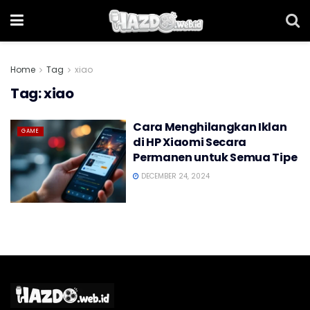
Home
Tag
xiao
Tag:
xiao
Cara Menghilangkan Iklan
GAME
di HP Xiaomi Secara
Permanen untuk Semua Tipe
DECEMBER 24, 2024