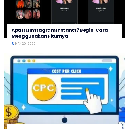
Apa Itu Instagram Instants? Begini Cara
Menggunakan Fiturnya
MAY 20, 2026