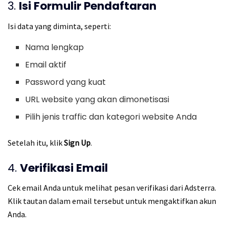
3.
Isi Formulir Pendaftaran
Isi data yang diminta, seperti:
Nama lengkap
Email aktif
Password yang kuat
URL website yang akan dimonetisasi
Pilih jenis traffic dan kategori website Anda
Setelah itu, klik
Sign Up
.
4.
Verifikasi Email
Cek email Anda untuk melihat pesan verifikasi dari Adsterra.
Klik tautan dalam email tersebut untuk mengaktifkan akun
Anda.