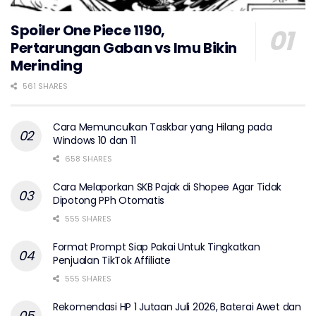
Spoiler One Piece 1190,
Pertarungan Gaban vs Imu Bikin
Merinding
561 SHARES
Cara Memunculkan Taskbar yang Hilang pada
Windows 10 dan 11
658 SHARES
Cara Melaporkan SKB Pajak di Shopee Agar Tidak
Dipotong PPh Otomatis
555 SHARES
Format Prompt Siap Pakai Untuk Tingkatkan
Penjualan TikTok Affiliate
555 SHARES
Rekomendasi HP 1 Jutaan Juli 2026, Baterai Awet dan