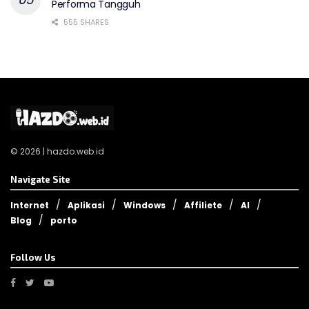
Performa Tangguh
555 SHARES
© 2026 | hazdo.web.id
Navigate Site
Internet
Aplikasi
Windows
Affiliete
AI
Blog
porto
Follow Us