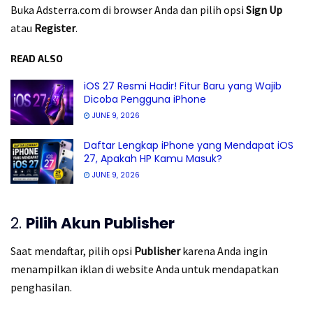
Buka Adsterra.com di browser Anda dan pilih opsi
Sign Up
atau
Register
.
READ ALSO
iOS 27 Resmi Hadir! Fitur Baru yang Wajib
Dicoba Pengguna iPhone
JUNE 9, 2026
Daftar Lengkap iPhone yang Mendapat iOS
27, Apakah HP Kamu Masuk?
JUNE 9, 2026
2.
Pilih Akun Publisher
Saat mendaftar, pilih opsi
Publisher
karena Anda ingin
menampilkan iklan di website Anda untuk mendapatkan
penghasilan.