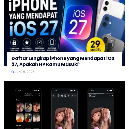
Daftar Lengkap iPhone yang Mendapat iOS
27, Apakah HP Kamu Masuk?
JUNE 9, 2026