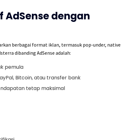
tif AdSense dengan
arkan berbagai format iklan, termasuk pop-under, native
dsterra dibanding AdSense adalah:
uk pemula
 PayPal, Bitcoin, atau transfer bank
pendapatan tetap maksimal
fikasi