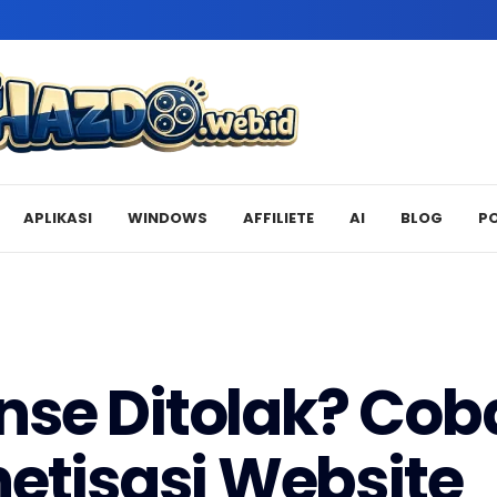
APLIKASI
WINDOWS
AFFILIETE
AI
BLOG
P
se Ditolak? Coba
netisasi Website