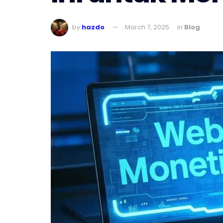
by
hazdo
March 7, 2025
in
Blog