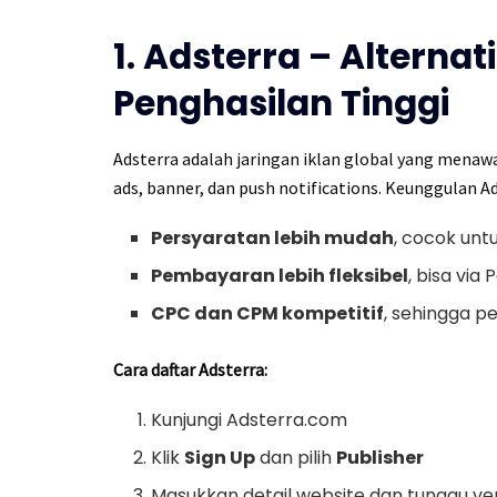
1. Adsterra – Alterna
Penghasilan Tinggi
Adsterra adalah jaringan iklan global yang menaw
ads, banner, dan push notifications. Keunggulan A
Persyaratan lebih mudah
, cocok unt
Pembayaran lebih fleksibel
, bisa via
CPC dan CPM kompetitif
, sehingga 
Cara daftar Adsterra:
Kunjungi Adsterra.com
Klik
Sign Up
dan pilih
Publisher
Masukkan detail website dan tunggu veri