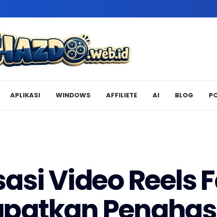
APLIKASI
WINDOWS
AFFILIETE
AI
BLOG
P
asi Video Reels
patkan Penghas