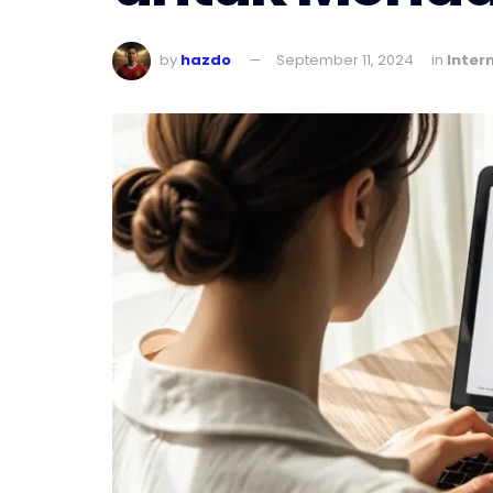
by
hazdo
September 11, 2024
in
Inter